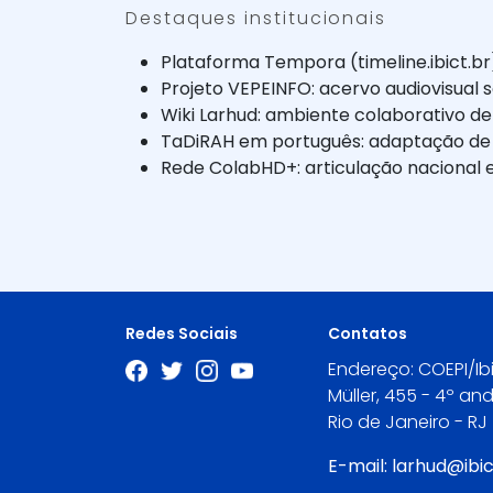
Destaques institucionais
Plataforma Tempora (timeline.ibict.br
Projeto VEPEINFO: acervo audiovisual s
Wiki Larhud: ambiente colaborativo 
TaDiRAH em português: adaptação de t
Rede ColabHD+: articulação nacional e
Redes Sociais
Contatos
Endereço: COEPI/Ibi
Müller, 455 - 4º an
Rio de Janeiro - RJ
E-mail:
larhud@ibic