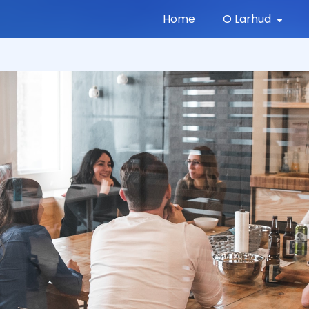
Home
O Larhud