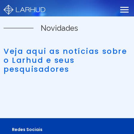
Novidades
Veja aqui as notícias sobre
o Larhud e seus
pesquisadores
Redes Sociais